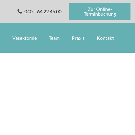
Zur Online-
040 – 64 22 45 00
Terminbuchung
e
Vasektomie
Team
Praxis
Kontakt