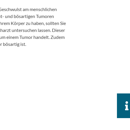
n Geschwulst am menschlichen
gut- und bösartigen Tumoren
Ihrem Körper zu haben, sollten Sie
charzt untersuchen lassen. Dieser
ich um einem Tumor handelt. Zudem
 bösartig ist.