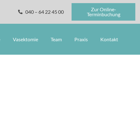
Zur Online-
040 – 64 22 45 00
Terminbuchung
e
Vasektomie
Team
Praxis
Kontakt