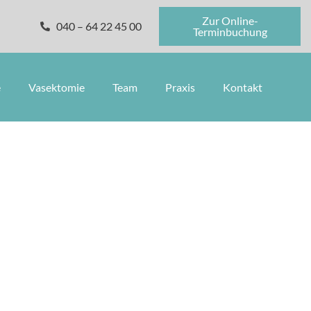
Zur Online-
040 – 64 22 45 00
Terminbuchung
e
Vasektomie
Team
Praxis
Kontakt