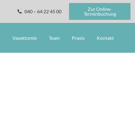
Zur Online-
040 – 64 22 45 00
Terminbuchung
e
Vasektomie
Team
Praxis
Kontakt